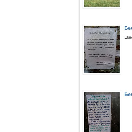
Бе
Шим
Бе